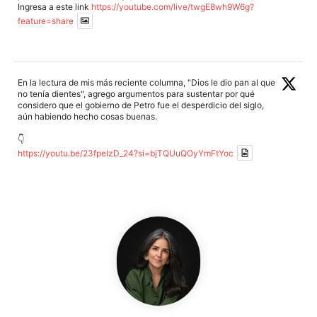
Ingresa a este link
https://youtube.com/live/twgE8wh9W6g?
feature=share
En la lectura de mis más reciente columna, "Dios le dio pan al que
no tenía dientes", agrego argumentos para sustentar por qué
considero que el gobierno de Petro fue el desperdicio del siglo,
aún habiendo hecho cosas buenas.
👇
https://youtu.be/23fpeIzD_24?si=bjTQUuQOyYmFtYoc