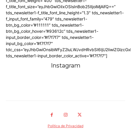
f_title_font_weight=”400″ tds_newsletter1-
f_title_font_size=”eyJhbGwiOiIxOSIsInBob25lIjoiMjAifQ==”
tds_newsletter1-f_title_font_line_height=”1.3″ tds_newsletter1-
f_input_font_family=”479″ tds_newsletter1-
btn_bg_color=”#111111″ tds_newsletter1-
btn_bg_color_hover=”#93612c” tds_newsletter1-
input_border_color=”#f7f7f7″ tds_newsletter1-
input_bg_color=”#f7f7f7″
tdc_css=”eyJhbGwiOnsibWFyZ2luLWJvdHRvbSI6IjU2IiwiZGlz
tds_newsletter1-input_border_color_active=”#f7f7f7″]
Instagram
Política de Privacidad