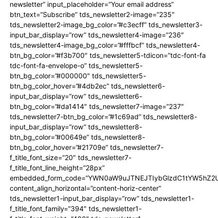
newsletter” input_placeholder=”Your email address”
btn_text=”Subscribe” tds_newsletter2-image=”235″
tds_newsletter2-image_bg_color=”#c3ecff” tds_newsletter3-
input_bar_display=”row” tds_newsletter4-image=”236″
tds_newsletter4-image_bg_color=”#fffbcf” tds_newsletter4-
btn_bg_color=”#f3b700″ tds_newsletter5-tdicon=”tdc-font-fa
tdc-font-fa-envelope-o” tds_newsletter5-
btn_bg_color=”#000000″ tds_newsletter5-
btn_bg_color_hover=”#4db2ec” tds_newsletter6-
input_bar_display=”row” tds_newsletter6-
btn_bg_color=”#da1414″ tds_newsletter7-image=”237″
tds_newsletter7-btn_bg_color=”#1c69ad” tds_newsletter8-
input_bar_display=”row” tds_newsletter8-
btn_bg_color=”#00649e” tds_newsletter8-
btn_bg_color_hover=”#21709e” tds_newsletter7-
f_title_font_size=”20″ tds_newsletter7-
f_title_font_line_height=”28px”
embedded_form_code=”YWN0aW9uJTNEJTIybGlzdC1tYW5hZ2Uu
content_align_horizontal=”content-horiz-center”
tds_newsletter1-input_bar_display=”row” tds_newsletter1-
f_title_font_family=”394″ tds_newsletter1-