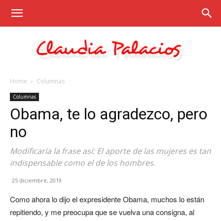
Home
Columnas
Claudia
Columnas
Obama, te lo agradezco, pero
no
Palacios
Modificaría la frase así: El aporte de las mujeres es tan
indispensable como el de los hombres.
25 diciembre, 2019
Como ahora lo dijo el expresidente Obama, muchos lo están
repitiendo, y me preocupa que se vuelva una consigna, al