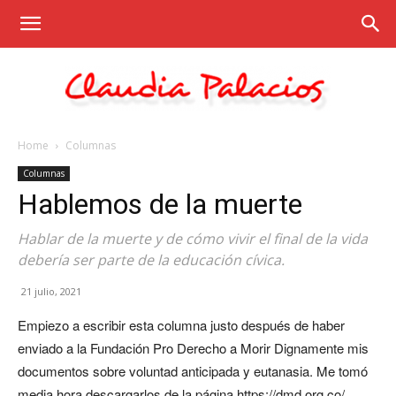
Home
Columnas
Claudia
Columnas
Hablemos de la muerte
Palacios
Hablar de la muerte y de cómo vivir el final de la vida
debería ser parte de la educación cívica.
21 julio, 2021
Empiezo a escribir esta columna justo después de haber
enviado a la Fundación Pro Derecho a Morir Dignamente mis
documentos sobre voluntad anticipada y eutanasia. Me tomó
media hora descargarlos de la página https://dmd.org.co/,